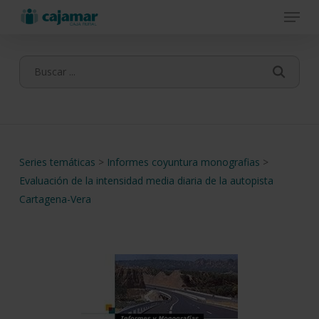
Menu
Skip
to
main
content
Series temáticas
>
Informes coyuntura monografias
>
Evaluación de la intensidad media diaria de la autopista
Cartagena-Vera