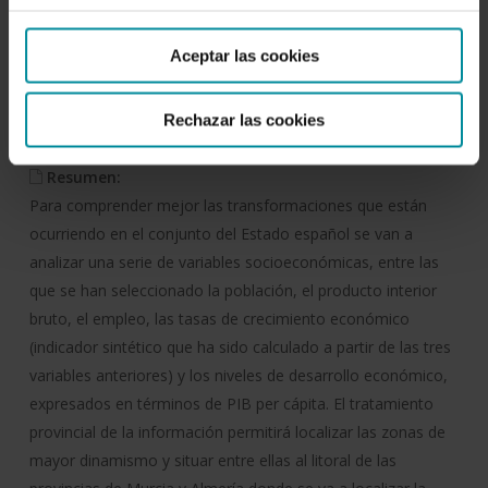
Autor/es:
Instituto de Estudios Cajamar
Aceptar las cookies
Fecha de publicación:
Rechazar las cookies
10 de marzo de 2004
Resumen:
Para comprender mejor las transformaciones que están
ocurriendo en el conjunto del Estado español se van a
analizar una serie de variables socioeconómicas, entre las
que se han seleccionado la población, el producto interior
bruto, el empleo, las tasas de crecimiento económico
(indicador sintético que ha sido calculado a partir de las tres
variables anteriores) y los niveles de desarrollo económico,
expresados en términos de PIB per cápita. El tratamiento
provincial de la información permitirá localizar las zonas de
mayor dinamismo y situar entre ellas al litoral de las