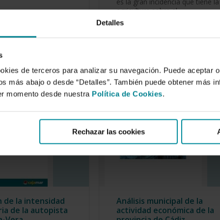
es la gran incidencia que tiene la
agricultura sobre el…
Detalles
s
ookies de terceros para analizar su navegación. Puede aceptar o
idos más abajo o desde “Detalles”. También puede obtener más i
ier momento desde nuestra
Política de Cookies
.
Rechazar las cookies
n de la intensidad
Análisis municipal de la
ia de la autopista
actividad económica de la
a-Vera
provincia de Cádiz