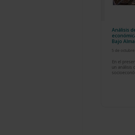
Análisis d
económica
Bajo Alm
5 de octubre
En el prese
un análisis 
socioeconó