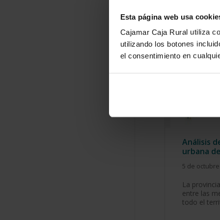
Esta página web usa cookie
Cajamar Caja Rural utiliza c
utilizando los botones inclu
el consentimiento en cualqu
Análisis 
urbana d
5 de octubre
La provinci
entre las m
todo el terr