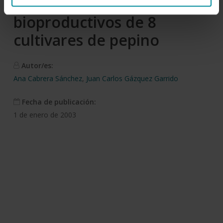
Análisis de parámetros
bioproductivos de 8
cultivares de pepino
Autor/es:
Ana Cabrera Sánchez
,
Juan Carlos Gázquez Garrido
Fecha de publicación:
1 de enero de 2003