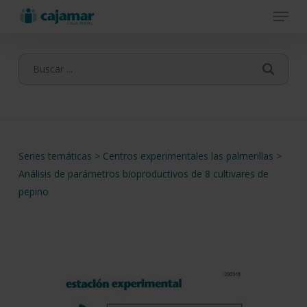
Menu
Skip
to
main
content
Series temáticas
>
Centros experimentales las palmerillas
>
Análisis de parámetros bioproductivos de 8 cultivares de
pepino