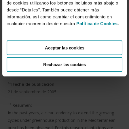
Comparación de distintos
de cookies utilizando los botones incluidos más abajo o
sistemas de refrigeración
desde “Detalles”. También puede obtener más
información, así como cambiar el consentimiento en
en invernadero parral en
cualquier momento desde nuestra
Política de Cookies
.
Almería.
Aceptar las cookies
Autor/es:
David Erik Meca Abad
,
Esteban Baeza Romero
,
Guillermo
Zaragoza
,
Jerónimo José Pérez Parra
,
Juan Carlos Gázquez
Rechazar las cookies
Garrido
,
Juan Carlos López Hernández
Fecha de publicación:
21 de septiembre de 2005
Resumen:
In the past years, a clear tendency to extend the growing
cycles under greenhouse production in the Mediterranean
area has been observed. For this reason, plantations are