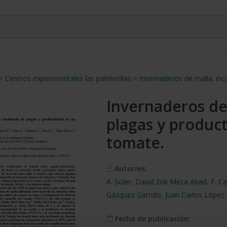
>
Centros experimentales las palmerillas
>
Invernaderos de malla: inc
Invernaderos de 
plagas y product
tomate.
Autor/es:
A. Soler
,
David Erik Meca Abad
,
F. C
Gázquez Garrido
,
Juan Carlos López
Fecha de publicación: