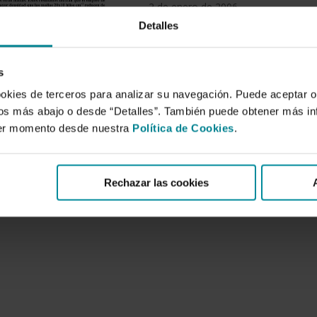
2 de enero de 2006
Detalles
Resumen:
En Almería se suele trasplantar el t
s
fruto al mercado desde noviembre h
ookies de terceros para analizar su navegación. Puede aceptar o
julio y octubre, que cubren algunas 
idos más abajo o desde “Detalles”. También puede obtener más i
Almería y Granada. Por ello nos plan
ier momento desde nuestra
Política de Cookies
.
constatar de una forma más clara el e
campaña de verano del año 2005 se p
Rechazar las cookies