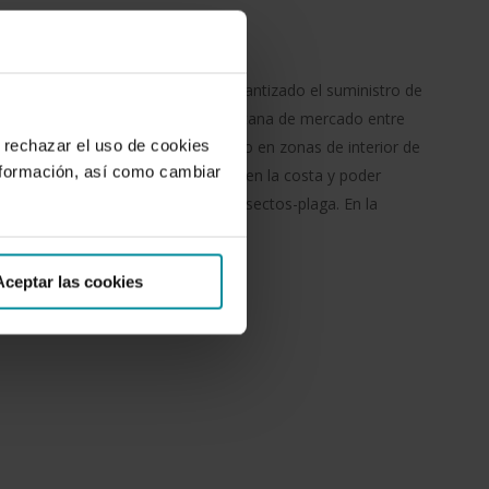
omate entre agosto-septiembre, garantizado el suministro de
asta junio, produciéndose una ventana de mercado entre
 rechazar el uso de cookies
cooperativas de la zona produciendo en zonas de interior de
nformación, así como cambiar
teamos cultivar tomate bajo malla en la costa y poder
fecto de las mallas frente a los insectos-plaga. En la
lantó un ensayo cuyo objetivo ...
Aceptar las cookies