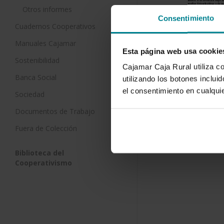
Otros informes
Consentimiento
Cuadernos Cooperativos
Manuales Cajamar
Esta página web usa cookie
Sostenibilidad
Cajamar Caja Rural utiliza c
Banca Social
utilizando los botones inclu
el consentimiento en cualqu
Sociedad
Descargar
Documentos de Trabajo
Fuera de Colección
Biblioteca del
Cooperativismo