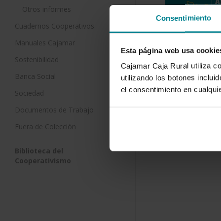
Otros informes
Consentimiento
Cuadernos Cooperativos
Manuales Cajamar
Esta página web usa cookie
Sostenibilidad
Cajamar Caja Rural utiliza c
Banca Social
utilizando los botones inclu
el consentimiento en cualqu
Sociedad
Descargar
Documentos de Trabajo
Fuera de Colección
Biblioteca del
Cooperativismo