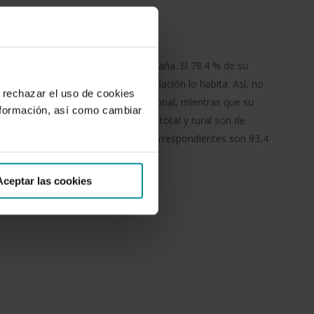
Sector agroalimentario
 más densamente pobladas de España. El 78.4 % de su
rural, pero solo el 7,6 % de su población lo habita. Así, no
 rechazar el uso de cookies
utine el 16 % de la población nacional, mientras que su
nformación, así como cambiar
ensidades demográficas respectivas total y rural son de
o cuadrado (en España las cifras correspondientes son 93,4
Aceptar las cookies