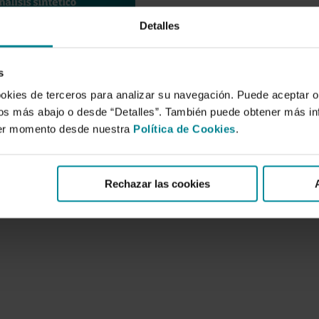
Economía sectorial
Indicadores
Detalles
Resumen:
Cataluña es una de las comunidades
s
territorio está enclavado en el medio 
ookies de terceros para analizar su navegación. Puede aceptar o
sorprende encontrar que Cataluña agl
idos más abajo o desde “Detalles”. También puede obtener más i
peso territorial sea del 6,3 %. Las d
ier momento desde nuestra
Política de Cookies
.
235,9 y 22,8 habitantes por kilómetr
y 19,2)...
Rechazar las cookies