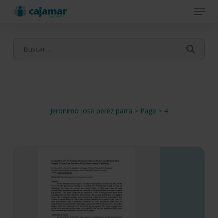
Menu
Skip
to
main
content
Jeronimo jose perez parra
>
Page
>
4