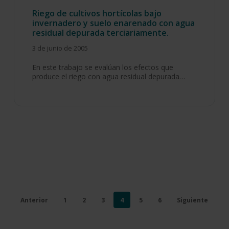
Riego de cultivos hortícolas bajo
invernadero y suelo enarenado con agua
residual depurada terciariamente.
3 de junio de 2005
En este trabajo se evalúan los efectos que
produce el riego con agua residual depurada…
Anterior
1
2
3
4
5
6
Siguiente