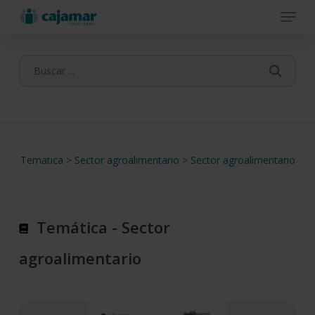
Menu
Skip
to
main
content
Tematica
>
Sector agroalimentario
>
Sector agroalimentario
Temática - Sector
agroalimentario