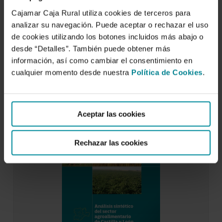
Análisis sintético del sector
Cajamar Caja Rural utiliza cookies de terceros para
agroalimentario de Canarias
analizar su navegación. Puede aceptar o rechazar el uso
de cookies utilizando los botones incluidos más abajo o
31 de octubre de 2013
desde “Detalles”. También puede obtener más
Canarias está menos especializada que el conjunto
información, así como cambiar el consentimiento en
del país en la producción primaria. Así, esta supone
cualquier momento desde nuestra
el 1,1 % del PIB regional por un 2,5% en el
Política de Cookies
.
contexto nacional. En…
Aceptar las cookies
Rechazar las cookies